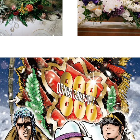
ン〉
＆100名
2024年12月～2025
2024年9月
年2月限定★最大80
ベストレ
万円ご優待！
プラ