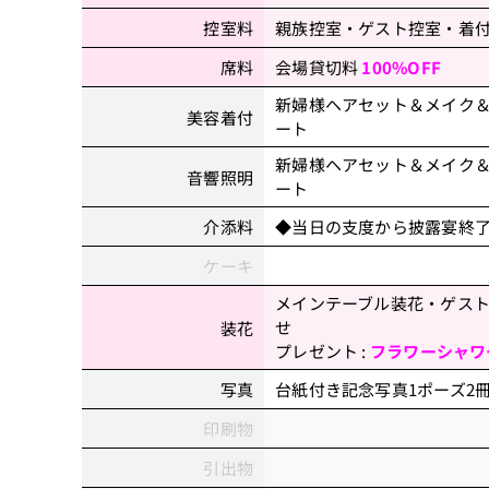
親族控室・ゲスト控室・着
控室料
会場貸切料
100%OFF
席料
新婦様ヘアセット＆メイク
美容着付
ート
新婦様ヘアセット＆メイク
音響照明
ート
◆当日の支度から披露宴終
介添料
ケーキ
メインテーブル装花・ゲス
せ
装花
プレゼント :
フラワーシャワ
台紙付き記念写真1ポーズ2
写真
印刷物
引出物