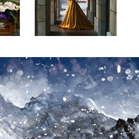
様限定≫
パママキッズ婚≫
～11月／
専属サポートと充実
ート保証
の特典で安心♪
ン★