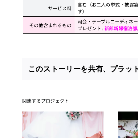
含む（お二人の挙式・披露
サービス料
す）
司会・テーブルコーディネ
その他含まれるもの
プレゼント :
新郎新婦宿泊部
このストーリーを共有、プラッ
関連するプロジェクト
〈お得なスプリン
＆パ
グプラン♪〉