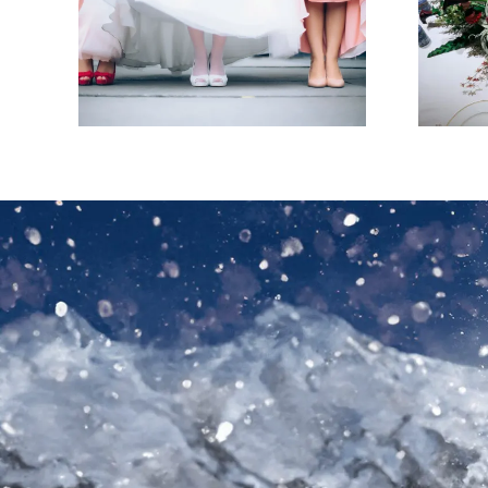
婚≫
人気のシーズンに
と充実
特別プラン誕生
♪
★2025年3月～2025
年5月限定！！