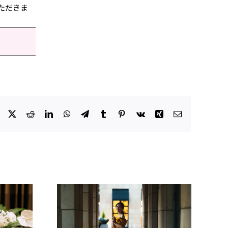
ただきま
Facebook
X
Reddit
LinkedIn
WhatsApp
Telegram
Tumblr
Pinterest
Vk
Xing
電
子
メ
ー
ル
0万円優待
≪マタニティ＆パ